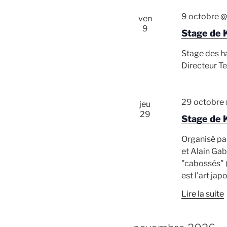
9 octobre @
ven
9
Stage de 
Stage des ha
Directeur Te
29 octobre 
jeu
29
Stage de 
Organisé pa
et Alain Gab
"cabossés" (
est l'art jap
Lire la suite