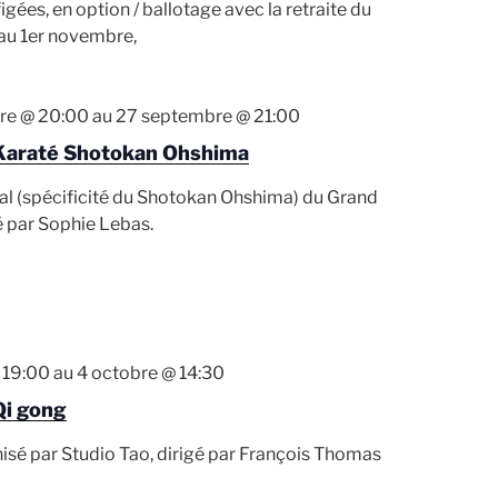
igées, en option / ballotage avec la retraite du
d
au 1er novembre,
a
t
e
re @ 20:00
au
27 septembre @ 21:00
Karaté Shotokan Ohshima
al (spécificité du Shotokan Ohshima) du Grand
é par Sophie Lebas.
 19:00
au
4 octobre @ 14:30
Qi gong
isé par Studio Tao, dirigé par François Thomas