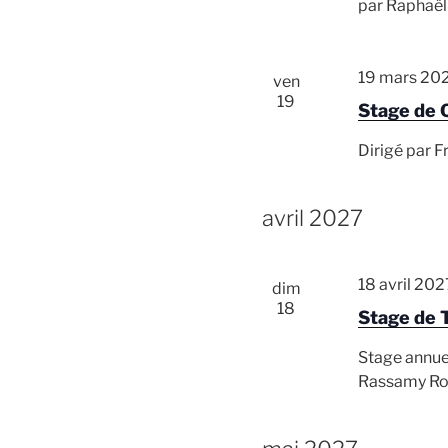
par Raphaë
19 mars 20
ven
19
Stage de 
Dirigé par F
avril 2027
18 avril 20
dim
18
Stage de T
Stage annue
Rassamy R