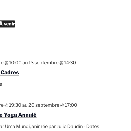
À venir
S
é
e
c
re @ 10:00
au
13 septembre @ 14:30
t
 Cadres
o
s
n
n
e
re @ 19:30
au
20 septembre @ 17:00
z
de Yoga Annulé
u
n
ar Uma Mundi, animée par Julie Daudin - Dates
e