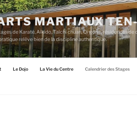
’ARTS MARTIAUX TEN
tages de Karaté, Aïkido, Taichi chuan, Qi gong, résidences de 
ratique relève bien de la discipline authentique.
t
Le Dojo
La Vie du Centre
Calendrier des Stages