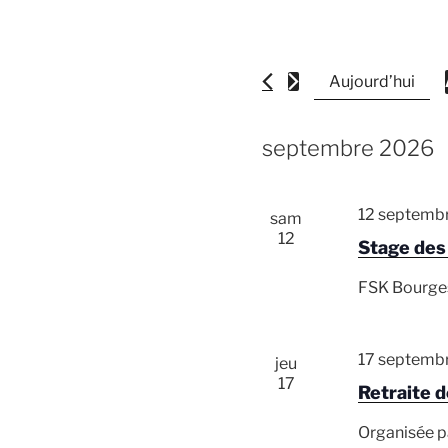
Évènements
Aujourd’hui
septembre 2026
l
12 septemb
sam
12
Stage des
i
FSK Bourge
17 septemb
jeu
17
Retraite 
Organisée p