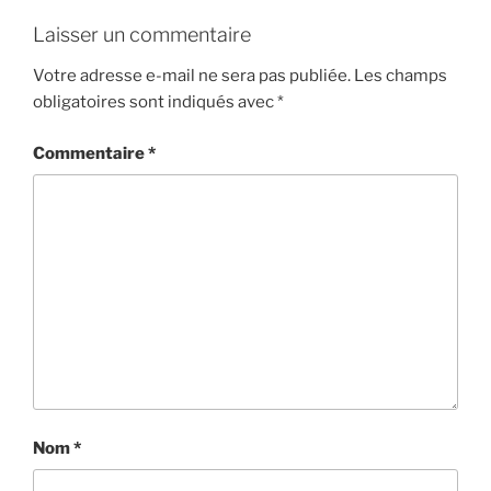
g
Laisser un commentaire
a
Votre adresse e-mail ne sera pas publiée.
Les champs
t
obligatoires sont indiqués avec
*
i
o
Commentaire
*
n
É
v
è
n
e
m
e
n
t
Nom
*