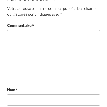
a
Votre adresse e-mail ne sera pas publiée.
Les champs
t
obligatoires sont indiqués avec
*
i
o
Commentaire
*
n
É
v
è
n
e
m
e
n
t
Nom
*