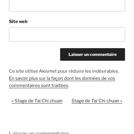
Site web
Ce site utilise Akismet pour réduire les indésirables.
En savoir plus sur la façon dont les données de vos
commentaires sont traitées
.
«
Stage de Tai Chi chuan
Stage de Tai Chi chuan
»
N
a
v
i
g
Laisser un commentaire