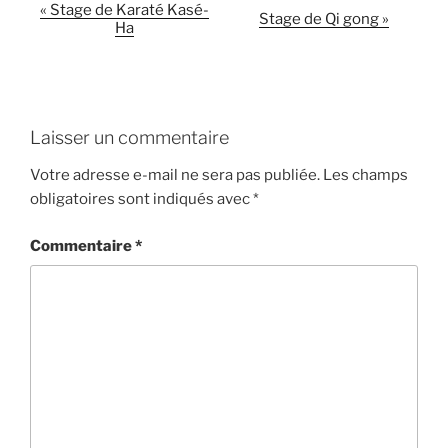
«
Stage de Karaté Kasé-
N
Stage de Qi gong
»
Ha
a
v
i
g
a
Laisser un commentaire
t
Votre adresse e-mail ne sera pas publiée.
Les champs
i
obligatoires sont indiqués avec
*
o
n
Commentaire
*
É
v
è
n
e
m
e
n