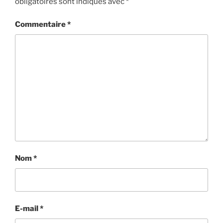
obligatoires sont indiqués avec
*
Commentaire
*
Nom
*
E-mail
*