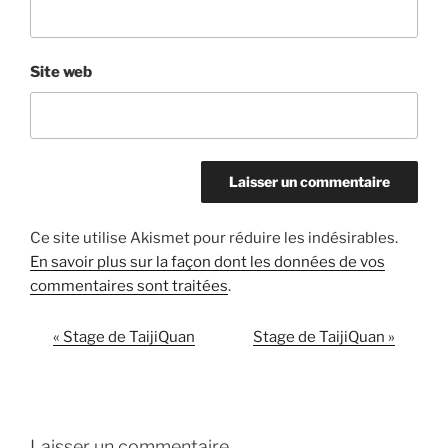
Site web
Ce site utilise Akismet pour réduire les indésirables.
En savoir plus sur la façon dont les données de vos
commentaires sont traitées
.
«
Stage de TaijiQuan
Stage de TaijiQuan
»
N
a
v
i
g
Laisser un commentaire