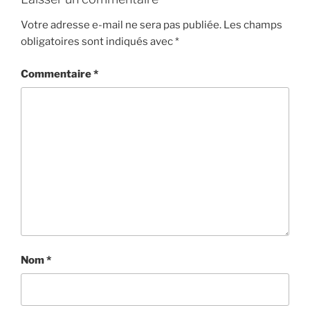
a
Votre adresse e-mail ne sera pas publiée.
Les champs
t
obligatoires sont indiqués avec
*
i
o
Commentaire
*
n
É
v
è
n
e
m
e
n
t
Nom
*