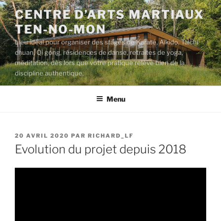
Aller
CENTRE D’ARTS MARTIAUX
au
TEN-NO-MON
contenu
principal
Lieu idéal pour organiser des stages de Karaté, Aïkido, Taichi
chuan, Qi gong, résidences de danse, retraites de yoga,
méditation, dès lors que votre pratique relève bien de la
discipline authentique.
Menu
PUBLIÉ
20 AVRIL 2020
PAR
RICHARD_LF
LE
Evolution du projet depuis 2018