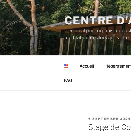
Aller
au
CENTRE D
contenu
principal
Lieu idéal pour organiser des s
méditation, dès lors que votre p
Accueil
Hébergemen
FAQ
PUBLIÉ
6 SEPTEMBRE 2024
LE
Stage de Co