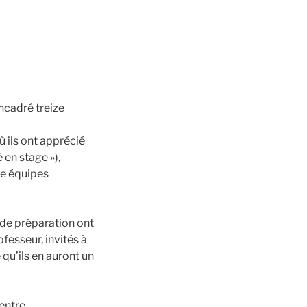
ncadré treize
ù ils ont apprécié
 en stage »),
re équipes
 de préparation ont
ofesseur, invités à
qu’ils en auront un
Centre