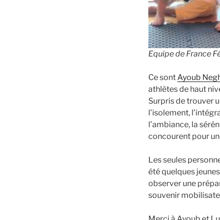
Equipe de France Fé
Ce sont
Ayoub Negh
athlètes de haut nive
Surpris de trouver u
l’isolement, l’intégr
l’ambiance, la sérén
concourent pour une
Les seules personne
été quelques jeunes
observer une prépar
souvenir mobilisate
Merci à Ayoub et Luc