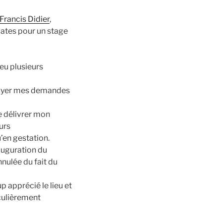
Francis Didier
,
dates pour un stage
 eu plusieurs
ppuyer mes demandes
e délivrer mon
eurs
u’en gestation.
auguration du
nnulée du fait du
 apprécié le lieu et
ticulièrement