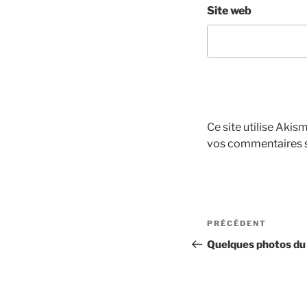
Site web
Ce site utilise Akis
vos commentaires s
Navigation
Article
PRÉCÉDENT
de
précédent
Quelques photos du
l’article