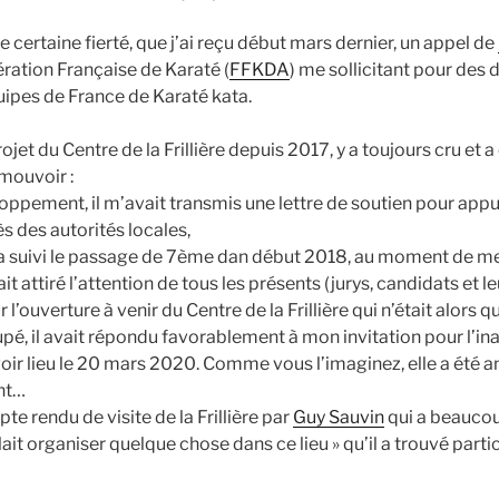
e certaine fierté, que j’ai reçu début mars dernier, un appel de
ération Française de Karaté (
FFKDA
) me sollicitant pour des 
ipes de France de Karaté kata.
ojet du Centre de la Frillière depuis 2017, y a toujours cru et a
mouvoir :
oppement, il m’avait transmis une lettre de soutien pour a
s des autorités locales,
i a suivi le passage de 7ème dan début 2018, au moment de m
t attiré l’attention de tous les présents (jurys, candidats et l
’ouverture à venir du Centre de la Frillière qui n’était alors q
upé, il avait répondu favorablement à mon invitation pour l’in
oir lieu le 20 mars 2020. Comme vous l’imaginez, elle a été a
nt…
pte rendu de visite de la Frillière par
Guy Sauvin
qui a beaucoup
 fallait organiser quelque chose dans ce lieu » qu’il a trouvé par