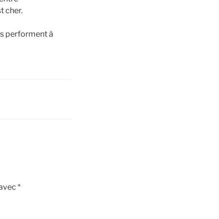
t cher.
es performent à
 avec
*