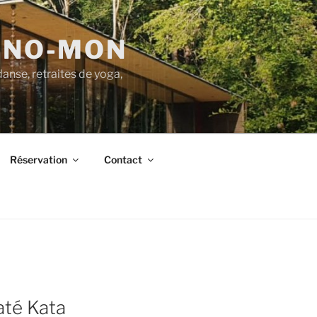
-NO-MON
danse, retraites de yoga,
Réservation
Contact
até Kata