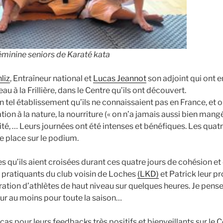
minine seniors de Karaté kata
liz
, Entraîneur national et
Lucas Jeannot
son adjoint qui ont e
au à la Frillière, dans le Centre qu’ils ont découvert.
n tel établissement qu’ils ne connaissaient pas en France, et o
ation à la nature, la nourriture (« on n’a jamais aussi bien mangé
ité, … Leurs journées ont été intenses et bénéfiques. Les quat
 place sur le podium.
s qu’ils aient croisées durant ces quatre jours de cohésion et
 pratiquants du club voisin de Loches
(LKD)
et Patrick leur pr
ation d’athlètes de haut niveau sur quelques heures. Je pense 
ur au moins pour toute la saison…
as pour leurs feedbacks très positifs et bienveillants sur le 