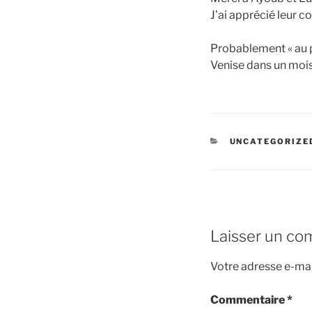
J’ai apprécié leur co
Probablement « au p
Venise dans un moi
CATÉGORIES
UNCATEGORIZE
Laisser un co
Votre adresse e-mai
Commentaire
*