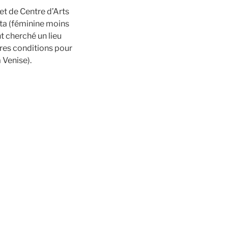
jet de Centre d’Arts
Kata (féminine moins
t cherché un lieu
eures conditions pour
 Venise).